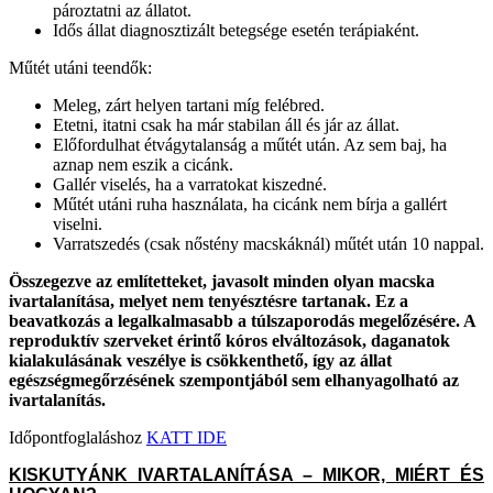
pároztatni az állatot.
Idős állat diagnosztizált betegsége esetén terápiaként.
Műtét utáni teendők:
Meleg, zárt helyen tartani míg felébred.
Etetni, itatni csak ha már stabilan áll és jár az állat.
Előfordulhat étvágytalanság a műtét után. Az sem baj, ha
aznap nem eszik a cicánk.
Gallér viselés, ha a varratokat kiszedné.
Műtét utáni ruha használata, ha cicánk nem bírja a gallért
viselni.
Varratszedés (csak nőstény macskáknál) műtét után 10 nappal.
Összegezve az említetteket, javasolt minden olyan macska
ivartalanítása, melyet nem tenyésztésre tartanak. Ez a
beavatkozás a legalkalmasabb a túlszaporodás megelőzésére. A
reproduktív szerveket érintő kóros elváltozások, daganatok
kialakulásának veszélye is csökkenthető, így az állat
egészségmegőrzésének szempontjából sem elhanyagolható az
ivartalanítás.
Időpontfoglaláshoz
KATT IDE
KISKUTYÁNK IVARTALANÍTÁSA – MIKOR, MIÉRT ÉS