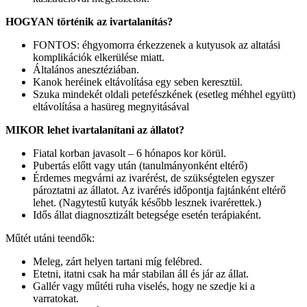
HOGYAN történik az ivartalanítás?
FONTOS: éhgyomorra érkezzenek a kutyusok az altatási
komplikációk elkerülése miatt.
Általános anesztéziában.
Kanok heréinek eltávolítása egy seben keresztül.
Szuka mindekét oldali petefészkének (esetleg méhhel együtt)
eltávolítása a hasüreg megnyitásával
MIKOR lehet ivartalanítani az állatot?
Fiatal korban javasolt – 6 hónapos kor körül.
Pubertás előtt vagy után (tanulmányonként eltérő)
Érdemes megvárni az ivarérést, de szükségtelen egyszer
pároztatni az állatot. Az ivarérés időpontja fajtánként eltérő
lehet. (Nagytestű kutyák később lesznek ivarérettek.)
Idős állat diagnosztizált betegsége esetén terápiaként.
Műtét utáni teendők:
Meleg, zárt helyen tartani míg felébred.
Etetni, itatni csak ha már stabilan áll és jár az állat.
Gallér vagy műtéti ruha viselés, hogy ne szedje ki a
varratokat.