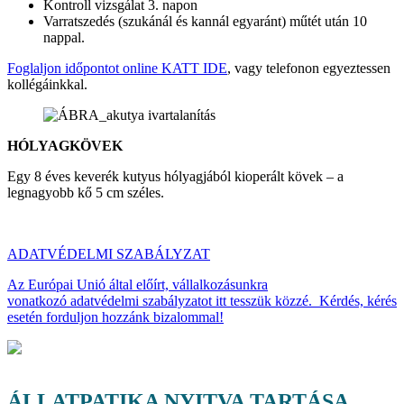
Kontroll vizsgálat 3. napon
Varratszedés (szukánál és kannál egyaránt) műtét után 10
nappal.
Foglaljon időpontot online KATT IDE
, vagy telefonon egyeztessen
kollégáinkkal.
HÓLYAGKÖVEK
Egy 8 éves keverék kutyus hólyagjából kioperált kövek – a
legnagyobb kő 5 cm széles.
ADATVÉDELMI SZABÁLYZAT
Az Európai Unió által előírt, vállalkozásunkra
vonatkozó adatvédelmi szabályzatot itt tesszük közzé. Kérdés, kérés
esetén forduljon hozzánk bizalommal!
ÁLLATPATIKA NYITVA TARTÁSA