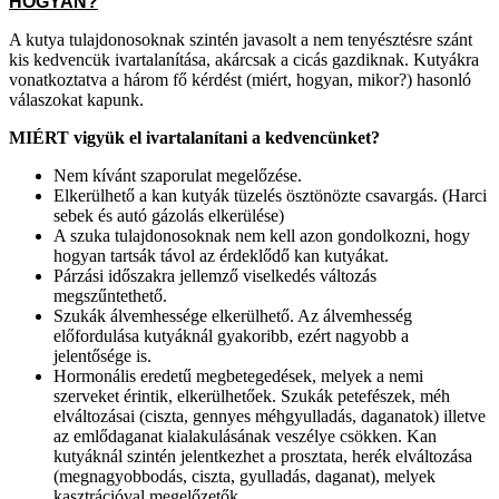
HOGYAN?
A kutya tulajdonosoknak szintén javasolt a nem tenyésztésre szánt
kis kedvencük ivartalanítása, akárcsak a cicás gazdiknak. Kutyákra
vonatkoztatva a három fő kérdést (miért, hogyan, mikor?) hasonló
válaszokat kapunk.
MIÉRT vigyük el ivartalanítani a kedvencünket?
Nem kívánt szaporulat megelőzése.
Elkerülhető a kan kutyák tüzelés ösztönözte csavargás. (Harci
sebek és autó gázolás elkerülése)
A szuka tulajdonosoknak nem kell azon gondolkozni, hogy
hogyan tartsák távol az érdeklődő kan kutyákat.
Párzási időszakra jellemző viselkedés változás
megszűntethető.
Szukák álvemhessége elkerülhető. Az álvemhesség
előfordulása kutyáknál gyakoribb, ezért nagyobb a
jelentősége is.
Hormonális eredetű megbetegedések, melyek a nemi
szerveket érintik, elkerülhetőek. Szukák petefészek, méh
elváltozásai (ciszta, gennyes méhgyulladás, daganatok) illetve
az emlődaganat kialakulásának veszélye csökken. Kan
kutyáknál szintén jelentkezhet a prosztata, herék elváltozása
(megnagyobbodás, ciszta, gyulladás, daganat), melyek
kasztrációval megelőzetők.