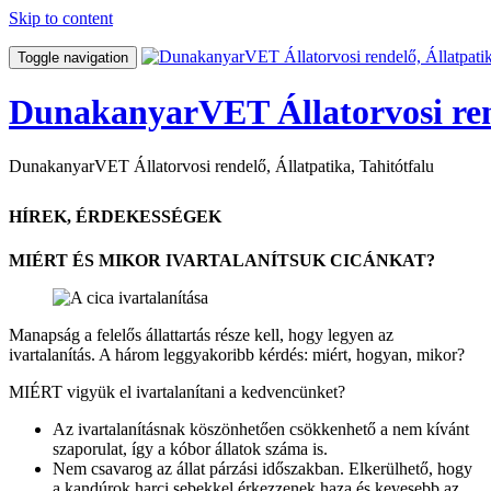
Skip to content
Toggle navigation
DunakanyarVET Állatorvosi rend
DunakanyarVET Állatorvosi rendelő, Állatpatika, Tahitótfalu
HÍREK, ÉRDEKESSÉGEK
MIÉRT ÉS MIKOR IVARTALANÍTSUK CICÁNKAT?
Manapság a felelős állattartás része kell, hogy legyen az
ivartalanítás. A három leggyakoribb kérdés: miért, hogyan, mikor?
MIÉRT vigyük el ivartalanítani a kedvencünket?
Az ivartalanításnak köszönhetően csökkenhető a nem kívánt
szaporulat, így a kóbor állatok száma is.
Nem csavarog az állat párzási időszakban. Elkerülhető, hogy
a kandúrok harci sebekkel érkezzenek haza és kevesebb az