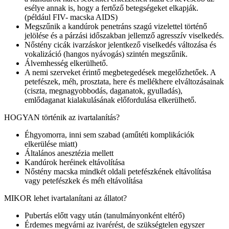
esélye annak is, hogy a fertőző betegségeket elkapják.
(például FIV- macska AIDS)
Megszűnik a kandúrok penetráns szagú vizelettel történő
jelölése és a párzási időszakban jellemző agresszív viselkedés.
Nőstény cicák ivarzáskor jelentkező viselkedés változása és
vokalizáció (hangos nyávogás) szintén megszűnik.
Álvemhesség elkerülhető.
A nemi szerveket érintő megbetegedések megelőzhetőek. A
petefészek, méh, prosztata, here és mellékhere elváltozásainak
(ciszta, megnagyobbodás, daganatok, gyulladás),
emlődaganat kialakulásának előfordulása elkerülhető.
HOGYAN történik az ivartalanítás?
Éhgyomorra, inni sem szabad (aműtéti komplikációk
elkerülése miatt)
Általános anesztézia mellett
Kandúrok heréinek eltávolítása
Nőstény macska mindkét oldali petefészkének eltávolítása
vagy petefészkek és méh eltávolítása
MIKOR lehet ivartalanítani az állatot?
Pubertás előtt vagy után (tanulmányonként eltérő)
Érdemes megvárni az ivarérést, de szükségtelen egyszer